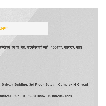
िवरण
ॉम्प्लेक्स, एम.जी. रोड, घाटकोपर पूर्व,मुंबई - 400077, महाराष्ट्र, भारत
, Shivam Buiding, 3rd Floor, Satyam Complex,M G road
19892510297, +919892510457, +919920521550